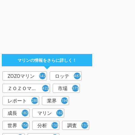
マリンの情報をさらに詳しく！
ZOZOマリン
ロッテ
542
487
ＺＯＺＯマリン
市場
422
375
レポート
業界
289
194
成長
マリン
182
162
世界
分析
調査
158
138
137