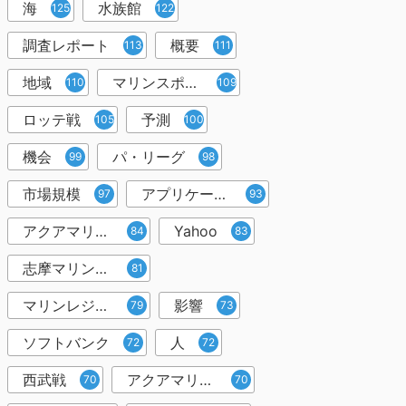
海
水族館
125
122
調査レポート
概要
113
111
地域
マリンスポーツ
110
109
ロッテ戦
予測
105
100
機会
パ・リーグ
99
98
市場規模
アプリケーション
97
93
アクアマリンふくし
Yahoo
84
83
志摩マリンランド
81
マリンレジャー
影響
79
73
ソフトバンク
人
72
72
西武戦
アクアマリンふくしま
70
70