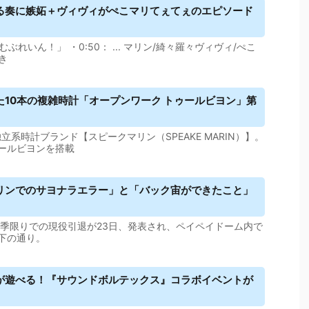
る奏に嫉妬＋ヴィヴィがぺこマリてぇてぇのエピソード
ぶれいん！」 ・0:50： ... マリン/綺々羅々ヴィヴィ/ぺこ
き
た10本の複雑時計「オープンワーク トゥールビヨン」第
立系時計ブランド【スピークマリン（SPEAKE MARIN）】。
ールビヨンを搭載
リン
でのサヨナラエラー」と「バック宙ができたこと」
今季限りでの現役引退が23日、発表され、ペイペイドーム内で
下の通り。
が遊べる！『サウンドボルテックス』コラボイベントが