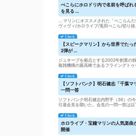
ぺこらにホロドリ内で名前を呼ばれ
を見る ...
... マリンにオススメされた「ぺこらんだむ
ヴィヴィ/ホロライブ/兎田ぺこら/切り抜
【スピーク
マリン
】から世界でたっ
2弾が ...
ジュネーブを拠点とする2002年創業の独
複雑機構の最高峰であるフライングトゥ
【ソフトバンク】明石健志「千葉
マ
一問一答
ソフトバンク明石健志内野手（36）の
引退会見を開いた。会見の一問一答は以
ホロライブ・宝鐘
マリン
の人気楽曲
開催