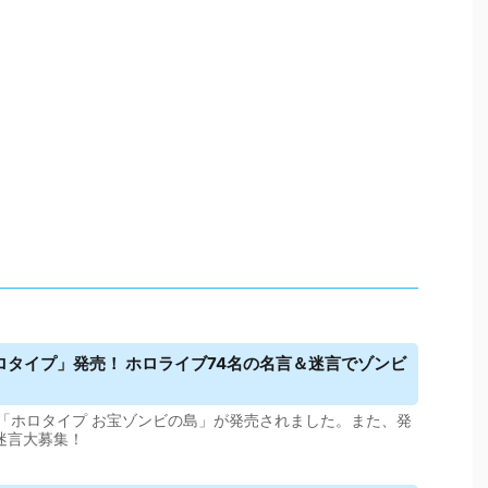
タイプ」発売！ ホロライブ74名の名言＆迷言でゾンビ
「ホロタイプ お宝ゾンビの島」が発売されました。また、発
迷言大募集！