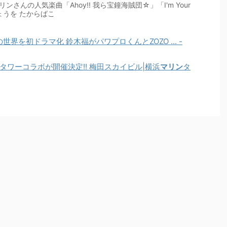
ンさんの人気楽曲「Ahoy!! 我ら宝鐘海賊団☆」「I'm Your
んちょうを たからばこ
界を初ドラマ化 鈴木福がパワプロくんとZOZO ... -
タワーコラボが開催決定!! 梅田スカイビル|横浜
マリン
タ