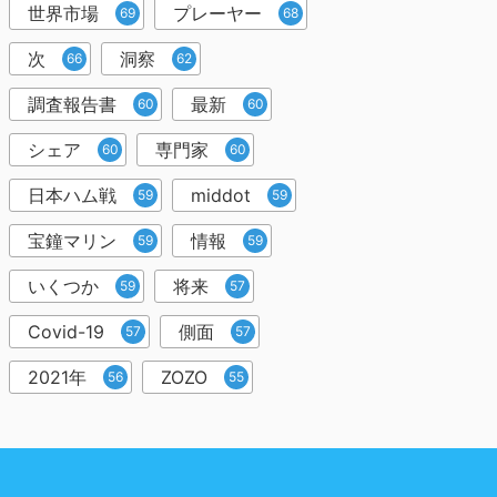
世界市場
プレーヤー
69
68
次
洞察
66
62
調査報告書
最新
60
60
シェア
専門家
60
60
日本ハム戦
middot
59
59
宝鐘マリン
情報
59
59
いくつか
将来
59
57
Covid-19
側面
57
57
2021年
ZOZO
56
55