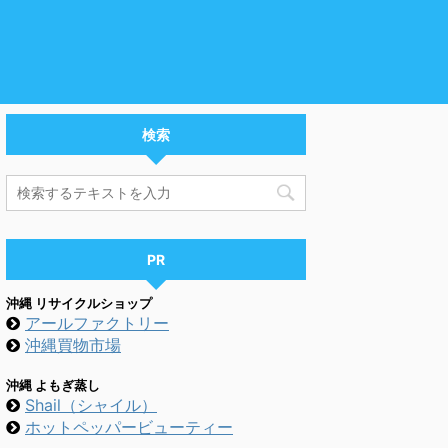
検索
PR
沖縄 リサイクルショップ
アールファクトリー
沖縄買物市場
沖縄 よもぎ蒸し
Shail（シャイル）
ホットペッパービューティー